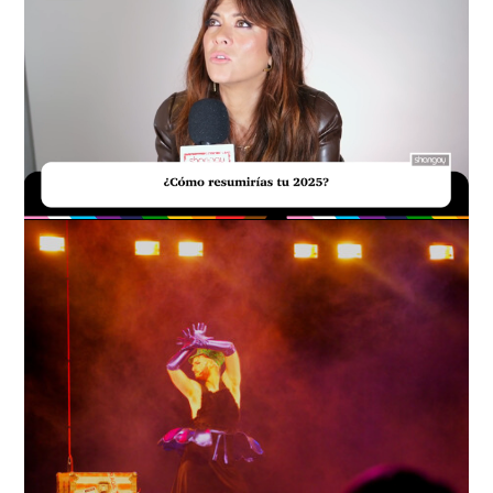
Loaded
:
Unmute
15.78%