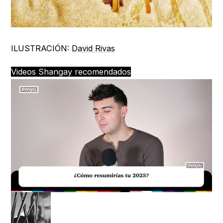
ILUSTRACIÓN:
David Rivas
Videos Shangay recomendados
Loaded
:
Unmute
29.95%