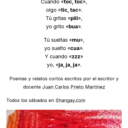
Cuando «
toc, toc
»,
oigo «
tic, tac
».
Tú gritas «
piii
»,
yo grito «
bua
».
Tú sueltas «
mu
»,
yo suelto «
cua
».
Y cuando «
zzz
»
yo, «
ja, ja, ja
».
Poemas y relatos cortos escritos por el escritor y
docente
Juan Carlos Prieto Martínez
Todos los sábados en
Shangay.com