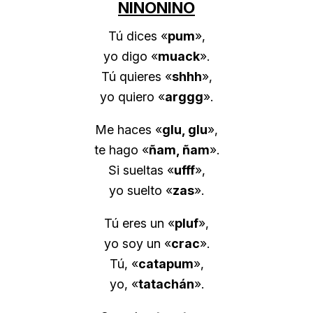
NINONINO
Tú dices «
pum
»,
yo digo «
muack
».
Tú quieres «
shhh
»,
yo quiero «
arggg
».
Me haces «
glu, glu
»,
te hago «
ñam, ñam
».
Si sueltas «
ufff
»,
yo suelto «
zas
».
Tú eres un «
pluf
»,
yo soy un «
crac
».
Tú, «
catapum
»,
yo, «
tatachán
».