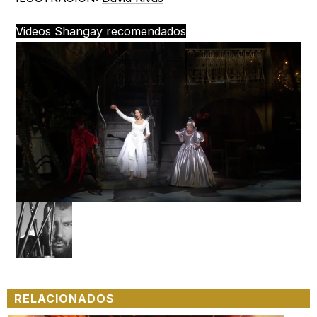
Videos Shangay recomendados
Loaded
:
Unmute
25.99%
RELACIONADOS