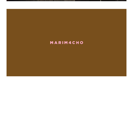
Loaded
:
Unmute
100.00%