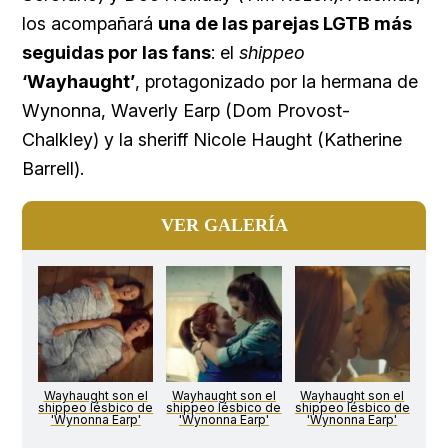
los acompañará
una de las parejas LGTB más
seguidas por las fans
: el
shippeo
‘Wayhaught’
, protagonizado por la hermana de
Wynonna, Waverly Earp (Dom Provost-
Chalkley) y la sheriff Nicole Haught (Katherine
Barrell).
VER GALERÍA
Wayhaught son el
Wayhaught son el
Wayhaught son el
shippeo lésbico de
shippeo lésbico de
shippeo lésbico de
'Wynonna Earp'
'Wynonna Earp'
'Wynonna Earp'