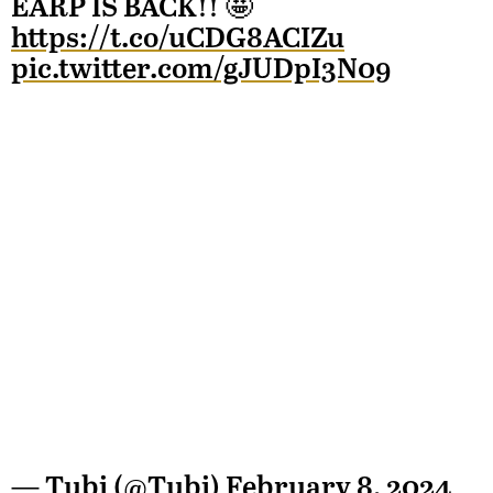
EARP IS BACK!! 🤩
https://t.co/uCDG8ACIZu
pic.twitter.com/gJUDpI3N09
— Tubi (@Tubi)
February 8, 2024