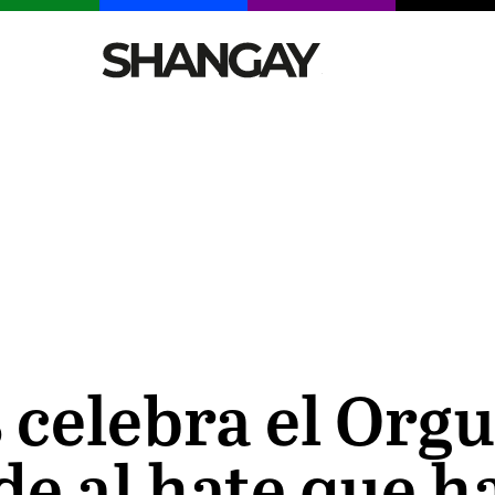
CELEBRITIES
SEXY
TENDENCIAS
VIAJE
elebra el Orgull
de al hate que h