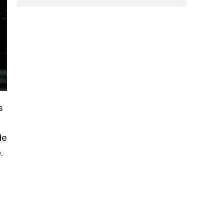
s
de
.