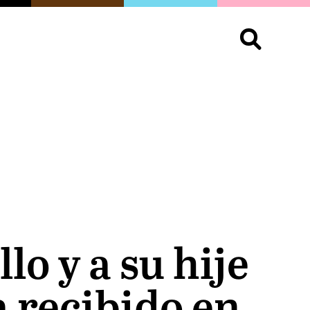
S
OPINIÓN
ORGULLO
LIVING
Buscar:
o y a su hije
a recibido en