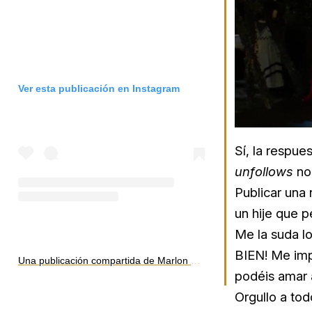
Ver esta publicación en Instagram
Sí, la respue
unfollows
no 
Publicar una
un hije que 
Me la suda l
BIEN! Me imp
Una publicación compartida de Marlon Wayans (@marlonwayans)
podéis amar a
Orgullo a tod