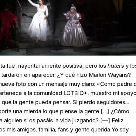
Loaded
:
Unmute
25.99%
sta fue mayoritariamente positiva, pero los
haters
y lo
tardaron en aparecer. ¿Y qué hizo Marlon Wayans?
 nueva foto con un mensaje muy claro: «Como padre 
pertenece a la comunidad LGTBIQ+, muestro mi apoyo
o que la gente pueda pensar. Si pierdo seguidores…
orta una mierda lo que piense la gente […] ¿Cómo
 alguien si os pasáis la vida juzgando? [—] Feliz
os mis amigos, familia, fans y gente querida Yo soy