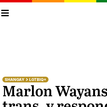
CULTURA
LGTBIQ+
ACTUALIDAD
SHANGAY
LGTBIQ+
Marlon Wayans c
trans, y respon