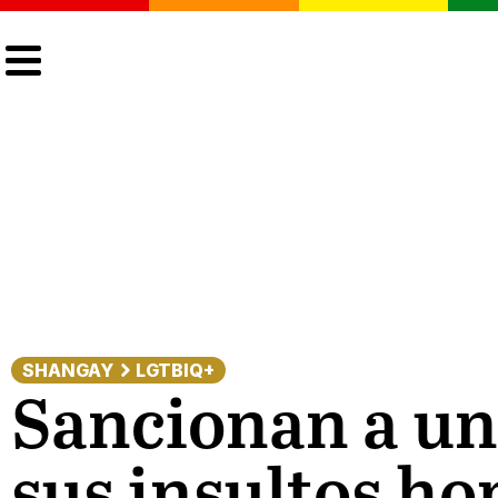
CULTURA
LGTBIQ+
ACTUALIDAD
SHANGAY
LGTBIQ+
Sancionan a un
sus insultos h