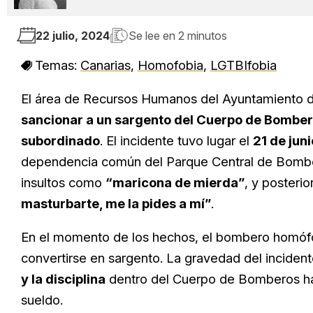
22 julio, 2024
Se lee en
2 minutos
Temas:
Canarias
,
Homofobia
,
LGTBIfobia
El área de Recursos Humanos del Ayuntamiento 
sancionar a un sargento del Cuerpo de Bomber
subordinado
. El incidente tuvo lugar el
21 de jun
dependencia común del Parque Central de Bombero
insultos como
“maricona de mierda”
, y posteri
masturbarte, me la pides a mí”
.
En el momento de los hechos, el bombero homófo
convertirse en sargento. La gravedad del incident
y la disciplina
dentro del Cuerpo de Bomberos ha
sueldo.