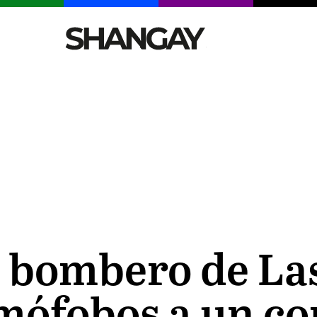
CELEBRITIES
SEXY
TENDENCIAS
VIAJE
 bombero de La
omófobos a un 