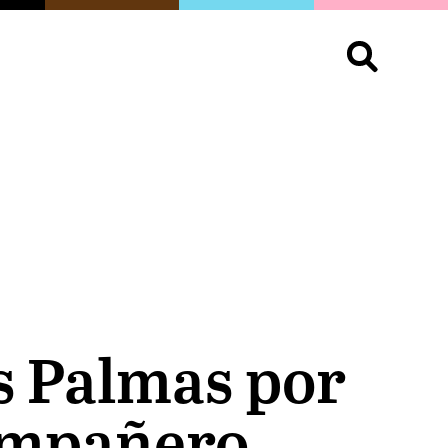
S
OPINIÓN
ORGULLO
LIVING
Buscar:
s Palmas por
compañero