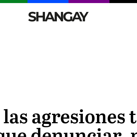
CELEBRITIES
SEXY
TENDENCIAS
VIAJE
 las agresiones 
 que denunciar,