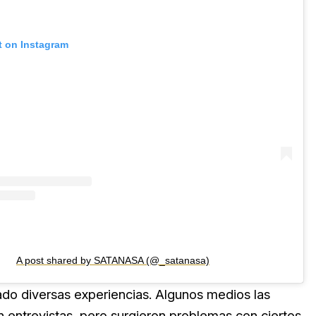
t on Instagram
A post shared by SATANASA (@_satanasa)
tado diversas experiencias. Algunos medios las
on entrevistas, pero surgieron problemas con ciertos