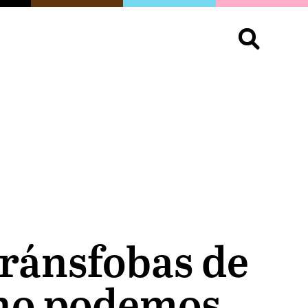
S
OPINIÓN
ORGULLO
LIVING
Buscar:
tránsfobas de
 no podemos