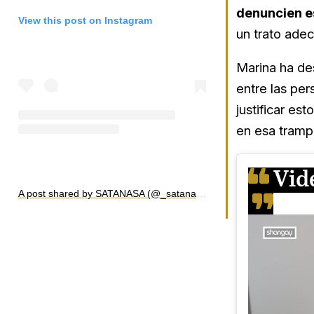
denuncien es
View this post on Instagram
un trato ade
Marina ha de
entre las per
justificar es
en esa tramp
Vid
A post shared by SATANASA (@_satanasa)