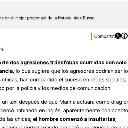
a en el mejor personaje de la historia, Alex Russo.
ia
o de
dos agresiones tránsfobas
ocurridas con solo
tancia
, lo que sugiere que los agresores podrían ser l
 chicas, han compartido el suceso en redes sociales,
do por la policía y los medios de comunicación.
 un taxi después de que Marina actuara como drag e
 acercó hablando en inglés, aparentemente con acent
 de las chicas,
el hombre comenzó a insultarlas,
a violencia verbal cuando percibió que algunas de ella