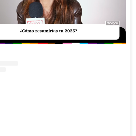
Unmute
Loaded
:
15.78%