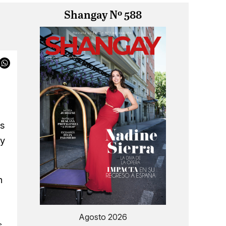
Shangay Nº 588
os
 y
n
o
Agosto 2026
s