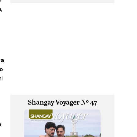
a,
ya
o
al
Shangay Voyager Nº 47
a