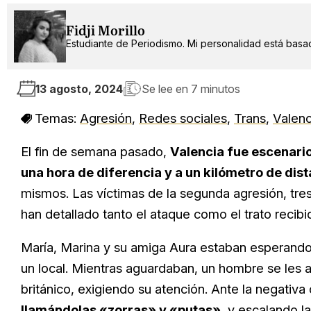
Fidji Morillo
Estudiante de Periodismo. Mi personalidad está basad
13 agosto, 2024
Se lee en
7 minutos
Temas:
Agresión
,
Redes sociales
,
Trans
,
Valenc
El fin de semana pasado,
Valencia fue escenari
una hora de diferencia y a un kilómetro de dis
mismos. Las víctimas de la segunda agresión, tres
han detallado tanto el ataque como el trato recibi
María, Marina y su amiga Aura estaban esperando
un local. Mientras aguardaban, un hombre se les
británico, exigiendo su atención. Ante la negativa
llamándolas «zorras» y «putas»
, y escalando l