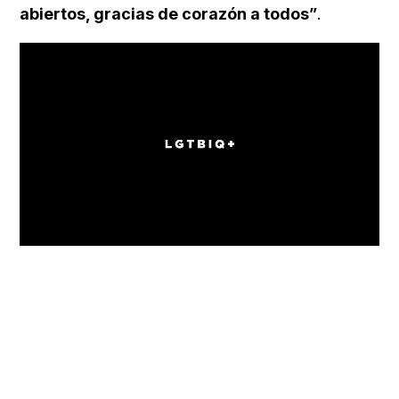
abiertos, gracias de corazón a todos”
.
Loaded
:
Unmute
100.00%