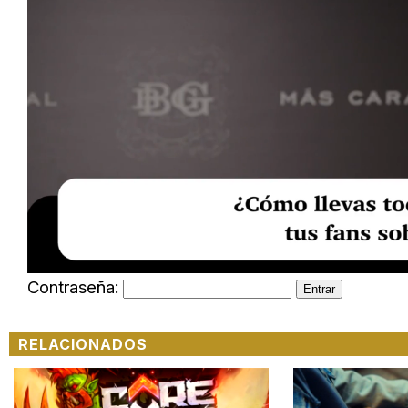
Loaded
:
Unmute
23.73%
Contraseña:
RELACIONADOS