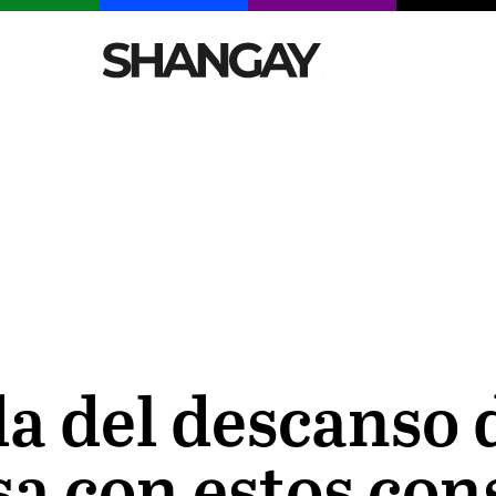
CELEBRITIES
SEXY
TENDENCIAS
VIAJE
a del descanso 
sa con estos con