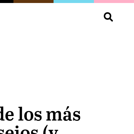
S
OPINIÓN
ORGULLO
LIVING
Buscar:
de los más
sejos (y