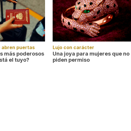
 abren puertas
Lujo con carácter
es más poderosos
Una joya para mujeres que no
stá el tuyo?
piden permiso