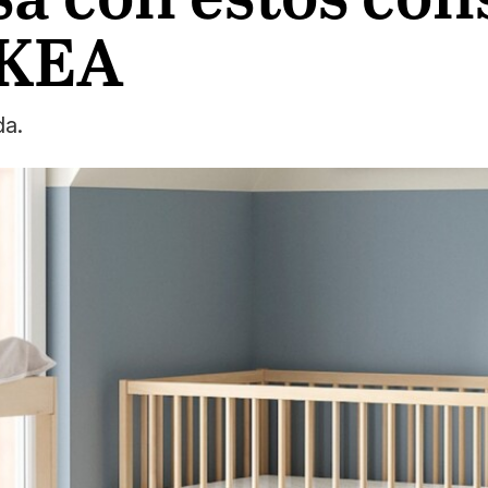
IKEA
da.