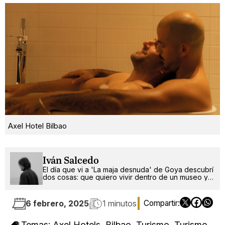
Axel Hotel Bilbao
Iván Salcedo
El día que vi a 'La maja desnuda' de Goya descubrí
dos cosas: que quiero vivir dentro de un museo y
que soy gay.
6 febrero, 2025
1 minutos
Temas:
Axel Hotels
,
Bilbao
,
Turismo
,
Turismo