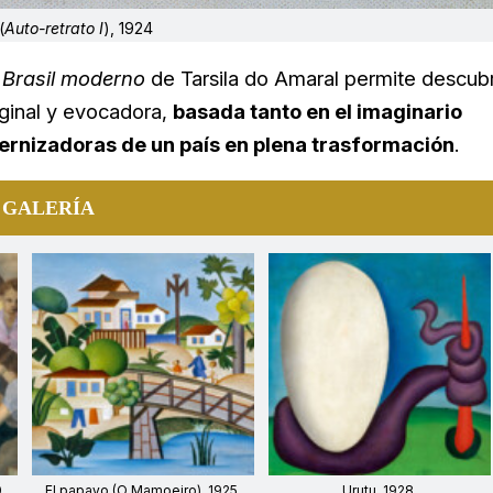
(
Auto-retrato I
), 1924
 Brasil moderno
de Tarsila do Amaral permite descubr
iginal y evocadora,
basada tanto en el imaginario
ernizadoras de un país en plena trasformación
.
 GALERÍA
0
El papayo (O Mamoeiro), 1925
Urutu, 1928