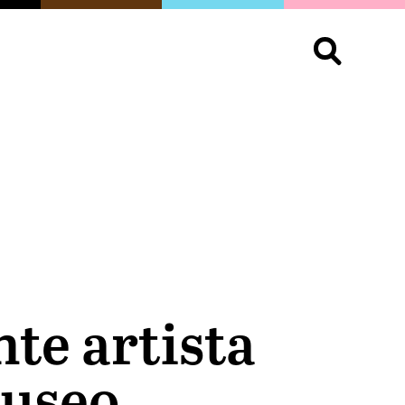
S
OPINIÓN
ORGULLO
LIVING
Buscar:
te artista
Museo