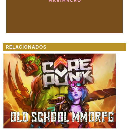
Loaded
:
Unmute
100.00%
RELACIONADOS