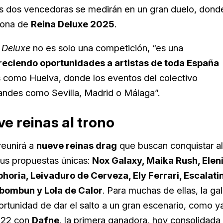
 Las dos vencedoras se medirán en un gran duelo, dond
orona de
Reina Deluxe 2025
.
 Deluxe
no es solo una competición, “es una
reciendo oportunidades a artistas de toda España
 como Huelva, donde los eventos del colectivo
andes como Sevilla, Madrid o Málaga”.
e reinas al trono
reunirá a
nueve reinas drag
que buscan conquistar al
sus propuestas únicas:
Nox Galaxy, Maika Rush, Elen
oria, Leivaduro de Cerveza, Ely Ferrari, Escalati
mbombun y Lola de Calor
. Para muchas de ellas, la ga
rtunidad de dar el salto a un gran escenario, como y
022 con
Dafne
, la primera ganadora, hoy consolidada