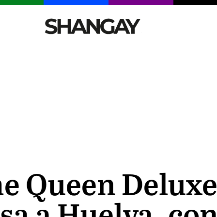
CELEBRITIES
SEXY
TENDENCIAS
VIAJE
he Queen Deluxe:
esa a Huelva, c