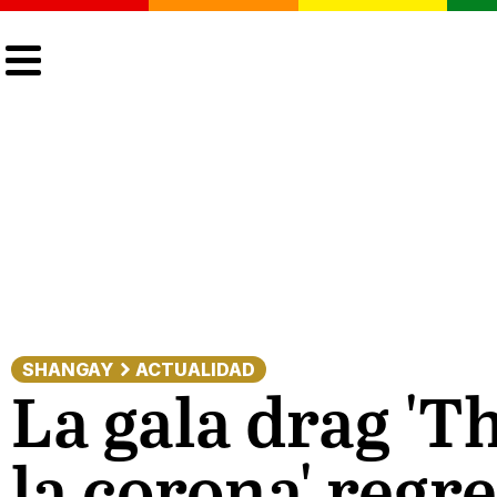
CULTURA
LGTBIQ+
ACTUALIDAD
SHANGAY
ACTUALIDAD
La gala drag 'T
la corona' regr