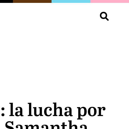
S
OPINIÓN
ORGULLO
LIVING
Buscar:
 la lucha por
on Samantha