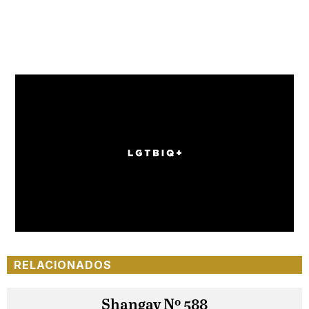
Loaded
:
Unmute
100.00%
RELACIONADOS
Shangay Nº 588