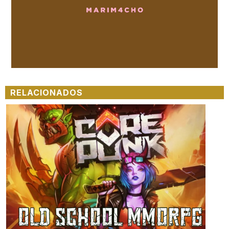
Loaded
:
Unmute
100.00%
RELACIONADOS