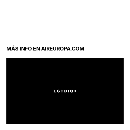
MÁS INFO EN
AIREUROPA.COM
Loaded
:
Unmute
100.00%