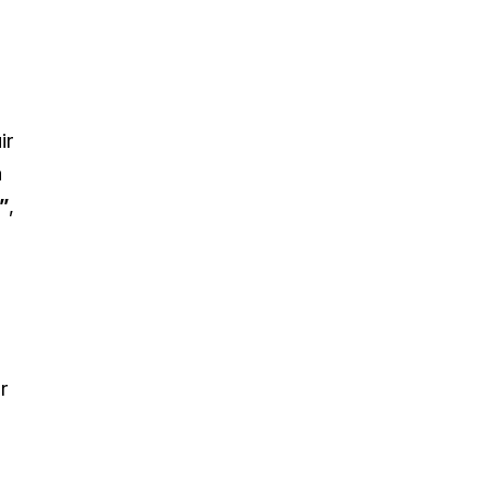
ir
a
”
,
r