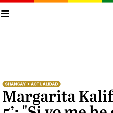
CULTURA
LGTBIQ+
ACTUALIDAD
SHANGAY
ACTUALIDAD
Margarita Kalif
5’: "Si yo me h