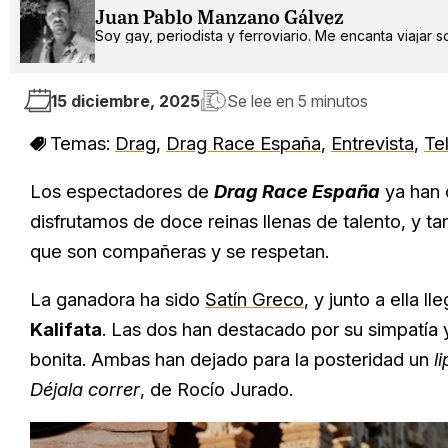
Juan Pablo Manzano Gálvez
Soy gay, periodista y ferroviario. Me encanta viajar 
15 diciembre, 2025
Se lee en
5 minutos
Temas:
Drag
,
Drag Race España
,
Entrevista
,
Te
Los espectadores de
Drag Race España
ya han 
disfrutamos de doce reinas llenas de talento, y
que son compañeras y se respetan.
La ganadora ha sido
Satín Greco
, y junto a ella 
Kalifata
. Las dos han destacado por su simpatía
bonita. Ambas han dejado para la posteridad un
l
Déjala correr
, de Rocío Jurado.