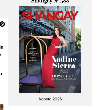
Shangay Nº 588
la
o
a
Agosto 2026