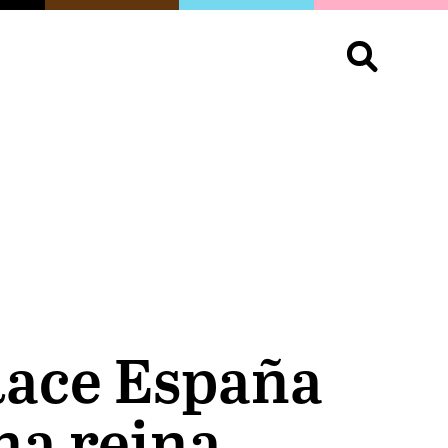
S
OPINIÓN
ORGULLO
LIVING
Buscar:
 Race España
na reina,