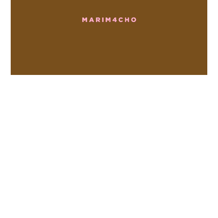
Loaded
:
Unmute
100.00%