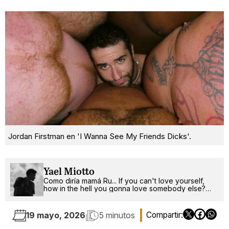
Jordan Firstman en 'I Wanna See My Friends Dicks'.
Yael Miotto
Como diría mamá Ru... If you can't love yourself,
how in the hell you gonna love somebody else?
Can I get an amen up in here?
19 mayo, 2026
5 minutos