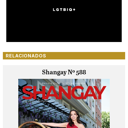
Loaded
:
Unmute
100.00%
RELACIONADOS
Shangay Nº 588