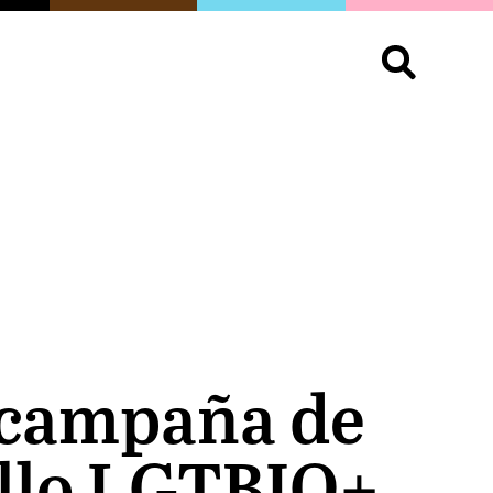
S
OPINIÓN
ORGULLO
LIVING
Buscar:
 campaña de
ullo LGTBIQ+