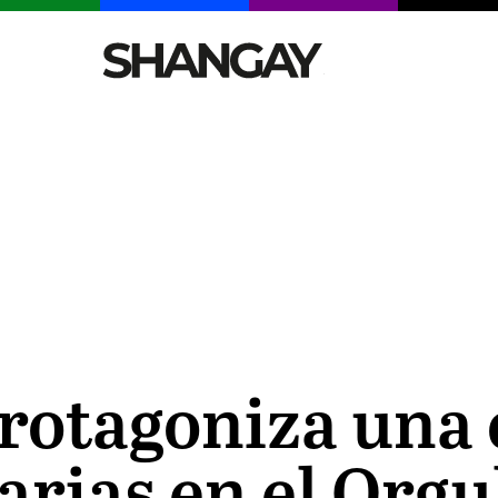
CELEBRITIES
SEXY
TENDENCIAS
VIAJE
protagoniza una
darias en el Org