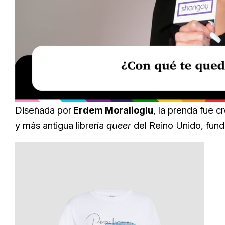
Loaded
:
Unmute
39.56%
Diseñada por
Erdem Moralioglu
, la prenda fue 
y más antigua librería
queer
del Reino Unido, fund