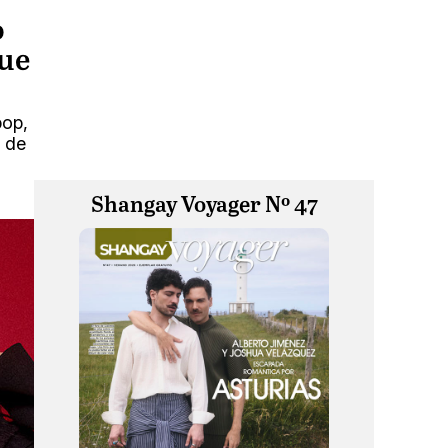
o
ue
pop,
n de
Shangay Voyager Nº 47