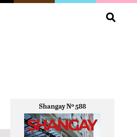
S
OPINIÓN
ORGULLO
LIVING
Buscar:
Shangay Nº 588