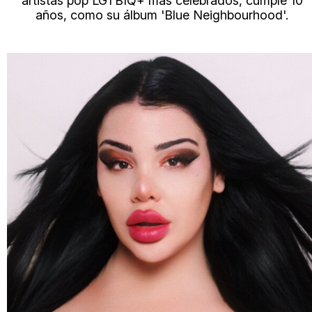
artistas pop LGTBIQ+ más celebrados, cumple 10
años, como su álbum 'Blue Neighbourhood'.