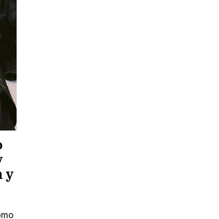
o
y
n y
como