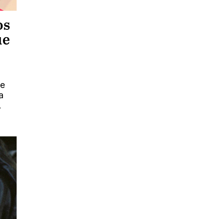
os
ue
de
a
.