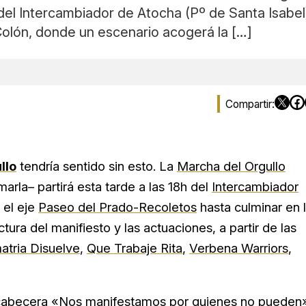
h del Intercambiador de Atocha (Pº de Santa Isabel
Colón, donde un escenario acogerá la […]
llo
tendría sentido sin esto. La
Marcha del Orgullo
arla– partirá esta tarde a las 18h del
Intercambiador
 el eje
Paseo del Prado-Recoletos
hasta culminar en 
tura del manifiesto y las actuaciones, a partir de las
tria Disuelve
,
Que Trabaje Rita
,
Verbena Warriors
,
r cabecera «Nos manifestamos por quienes no pueden