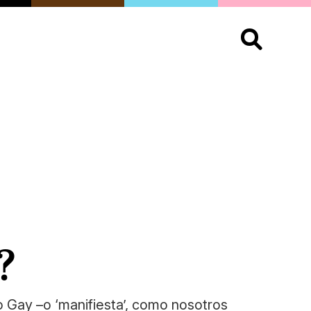
S
OPINIÓN
ORGULLO
LIVING
Buscar:
?
 Gay –o ‘manifiesta’, como nosotros