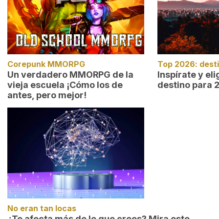
Corepunk MMORPG
Top 2026: dest
Un verdadero MMORPG de la
Inspírate y el
vieja escuela ¡Cómo los de
destino para 
antes, pero mejor!
No eran tan locas
¿Te afecta más de lo que crees? Mira esto