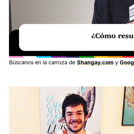
Loaded
:
Unmute
29.51%
Búscanos en la carroza de
Shangay.com
y
Goog