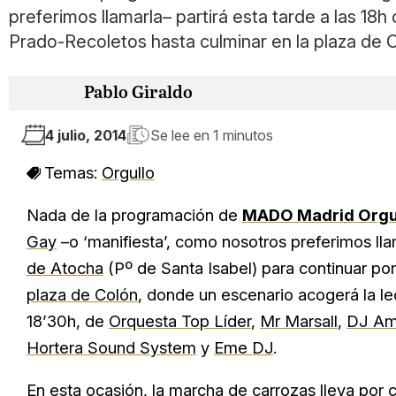
preferimos llamarla– partirá esta tarde a las 18
Prado-Recoletos hasta culminar en la plaza de 
Pablo Giraldo
4 julio, 2014
Se lee en
1 minutos
Temas:
Orgullo
Nada de la programación de
MADO Madrid Orgu
Gay
–o ‘manifiesta’, como nosotros preferimos llam
de Atocha
(Pº de Santa Isabel) para continuar por
plaza de Colón
, donde un escenario acogerá la lec
18’30h, de
Orquesta Top Líder
,
Mr Marsall
,
DJ Ama
Hortera Sound System
y
Eme DJ
.
En esta ocasión, la marcha de carrozas lleva po