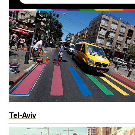
Loaded
:
Unmute
29.51%
Tel-Aviv