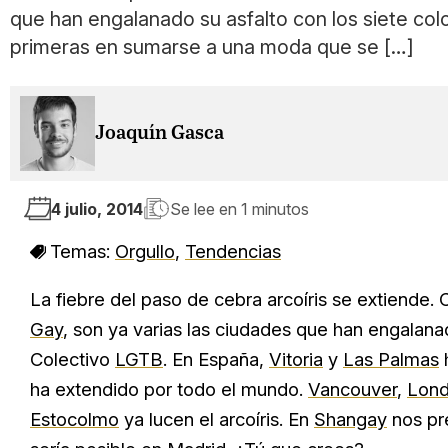
que han engalanado su asfalto con los siete col
primeras en sumarse a una moda que se […]
Joaquín Gasca
4 julio, 2014
Se lee en
1 minutos
Temas:
Orgullo
,
Tendencias
La fiebre del paso de cebra arcoíris se extiende. 
Gay
, son ya varias las ciudades que han engalanad
Colectivo
LGTB
. En España,
Vitoria
y
Las Palmas
h
ha extendido por todo el mundo.
Vancouver
,
Lond
Estocolmo
ya lucen el arcoíris. En
Shangay
nos pre