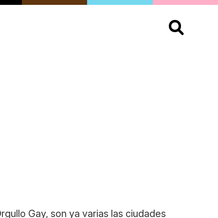
S
OPINIÓN
ORGULLO
LIVING
Buscar:
Orgullo Gay, son ya varias las ciudades