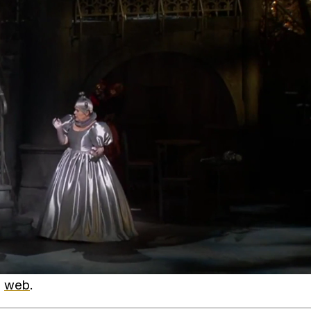
u
web
.