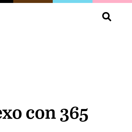
S
OPINIÓN
ORGULLO
LIVING
Buscar:
exo con 365