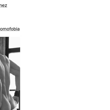
nez
homofobia