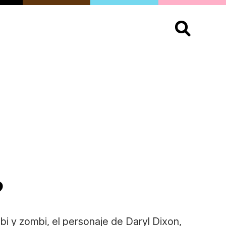
S
OPINIÓN
ORGULLO
LIVING
Buscar:
?
i y zombi, el personaje de Daryl Dixon,