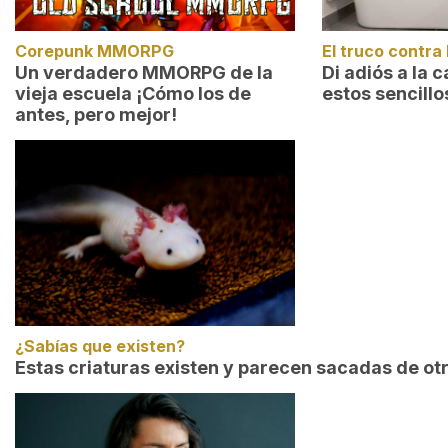
Corepunk MMORPG
El truco contra 
Un verdadero MMORPG de la
Di adiós a la 
vieja escuela ¡Cómo los de
estos sencillo
antes, pero mejor!
¿Sabías que existen?
Estas criaturas existen y parecen sacadas de ot