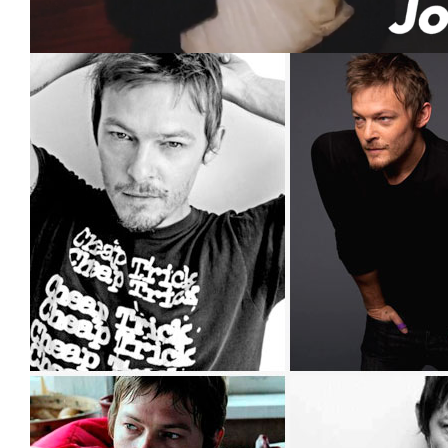
Loaded
:
Unmute
47.92%