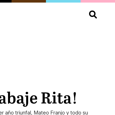
S
OPINIÓN
ORGULLO
LIVING
Buscar:
abaje Rita!
r año triunfal, Mateo Franjo y todo su