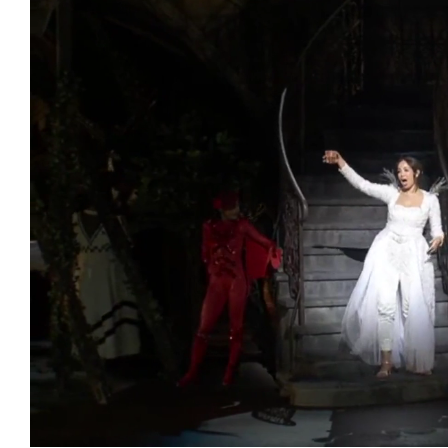
Loaded
:
Unmute
25.99%