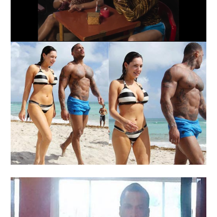
Loaded
:
Unmute
63.28%