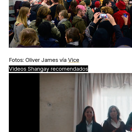
Fotos: Oliver James vía
Vice
Videos Shangay recomendados