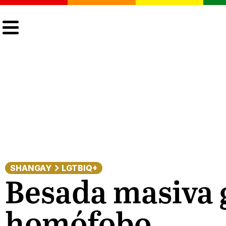
CULTURA
LGTBIQ+
ACTUALIDAD
SHANGAY
LGTBIQ+
Besada masiva 
homófobo