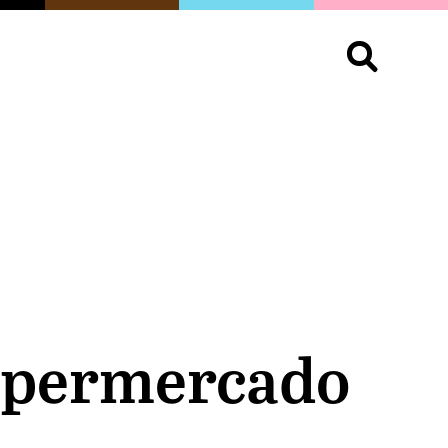
S
OPINIÓN
ORGULLO
LIVING
Buscar:
supermercado