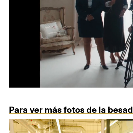
Loaded
:
Unmute
66.12%
Para ver más fotos de la besa