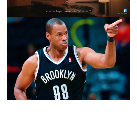
Loaded
:
Unmute
76.68%