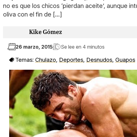
no es que los chicos ‘pierdan aceite’, aunque in
oliva con el fin de […]
Kike Gómez
26 marzo, 2015
Se lee en
4 minutos
Temas:
Chulazo
,
Deportes
,
Desnudos
,
Guapos