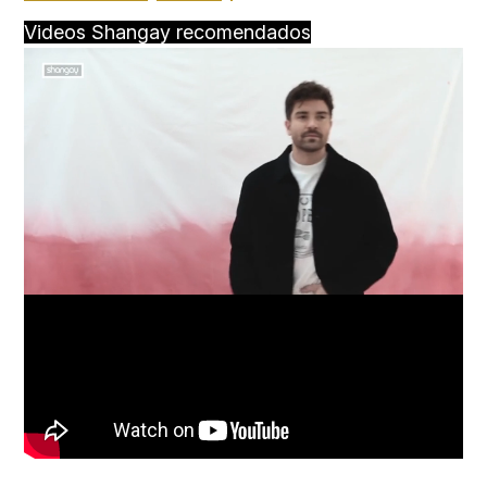
Videos Shangay recomendados
Loaded
:
Unmute
100.00%