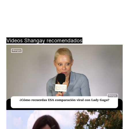
Videos Shangay recomendados
Loaded
:
Unmute
20.76%