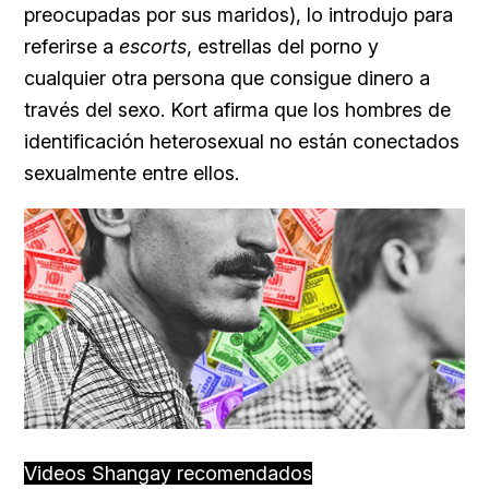
preocupadas por sus maridos), lo introdujo para
referirse a
escorts
, estrellas del porno y
cualquier otra persona que consigue dinero a
través del sexo. Kort afirma que los hombres de
identificación heterosexual no están conectados
sexualmente entre ellos.
Videos Shangay recomendados