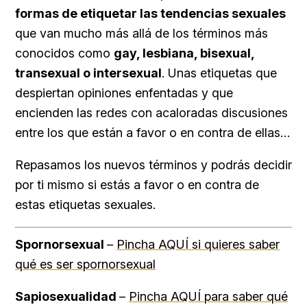
formas de etiquetar las tendencias sexuales
que van mucho más allá de los términos más
conocidos como
gay, lesbiana, bisexual,
transexual o intersexual
. Unas etiquetas que
despiertan opiniones enfentadas y que
encienden las redes con acaloradas discusiones
entre los que están a favor o en contra de ellas…
Repasamos los nuevos términos y podrás decidir
por ti mismo si estás a favor o en contra de
estas etiquetas sexuales.
Spornorsexual
–
Pincha AQUÍ si quieres saber
qué es ser spornorsexual
Sapiosexualidad
–
Pincha AQUÍ para saber qué