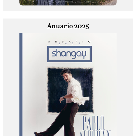
Anuario 2025