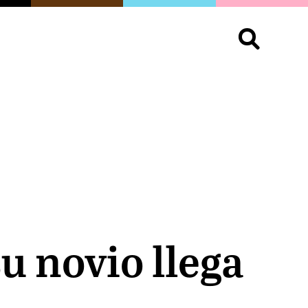
S
OPINIÓN
ORGULLO
LIVING
Buscar:
u novio llega