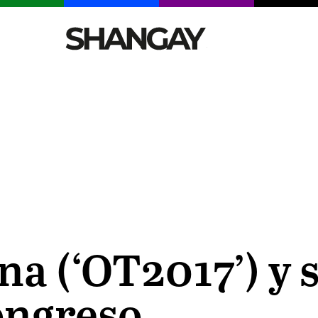
CELEBRITIES
SEXY
TENDENCIAS
VIAJE
na (‘OT2017’) y s
ongreso