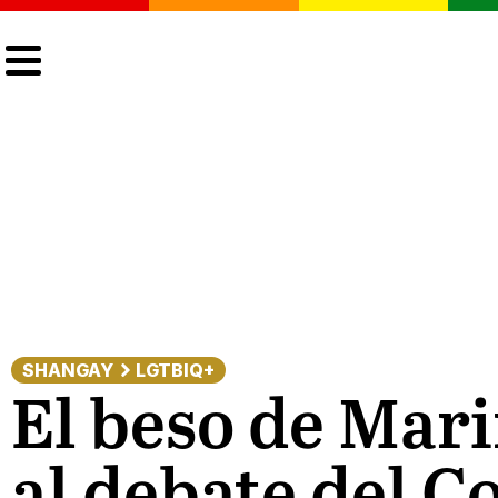
CULTURA
LGTBIQ+
ACTUALIDAD
SHANGAY
LGTBIQ+
El beso de Mari
al debate del C