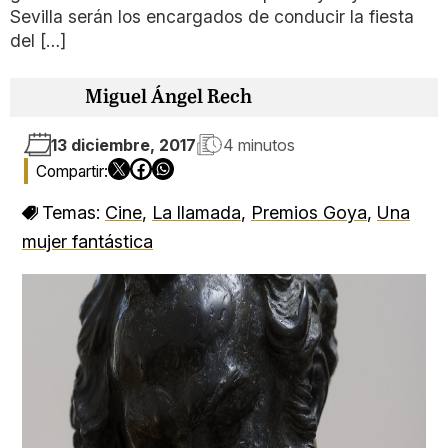
Sevilla serán los encargados de conducir la fiesta
del […]
Miguel Ángel Rech
13 diciembre, 2017
4 minutos
Temas:
Cine
,
La llamada
,
Premios Goya
,
Una
mujer fantástica