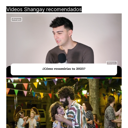
Videos Shangay recomendados
Loaded
:
Unmute
29.95%