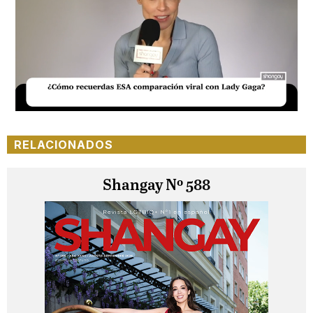
Loaded
:
Unmute
20.76%
RELACIONADOS
Shangay Nº 588