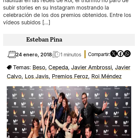
habitual en las redes de Roi, el triunfito no paró de
subir stories en su Instagram mostrando la
celebración de los dos premios obtenidos. Entre los
vídeos subidos […]
Esteban Pina
24 enero, 2018
1 minutos
Temas:
Beso
,
Cepeda
,
Javier Ambrossi
,
Javier
Calvo
,
Los Javis
,
Premios Feroz
,
Roi Méndez