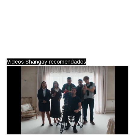
Videos Shangay recomendados
Loaded
:
Unmute
66.12%