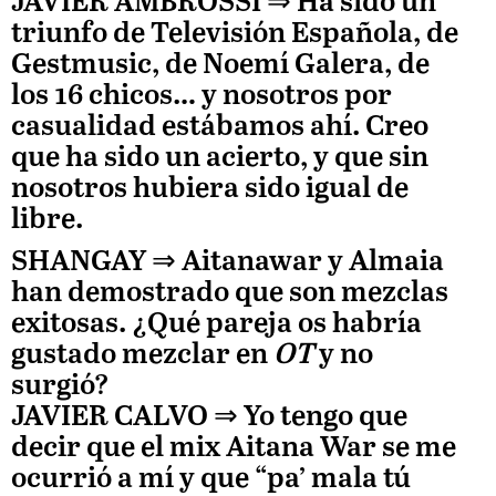
JAVIER AMBROSSI
⇒
Ha sido un
triunfo de Televisión Española, de
Gestmusic, de Noemí Galera, de
los 16 chicos… y nosotros por
casualidad estábamos ahí. Creo
que ha sido un acierto, y que sin
nosotros hubiera sido igual de
libre.
SHANGAY ⇒
Aitanawar y Almaia
han demostrado que son mezclas
exitosas. ¿Qué pareja os habría
gustado mezclar en
OT
y no
surgió?
JAVIER CALVO
⇒ Yo tengo que
decir que el mix Aitana War se me
ocurrió a mí y que “pa’ mala tú