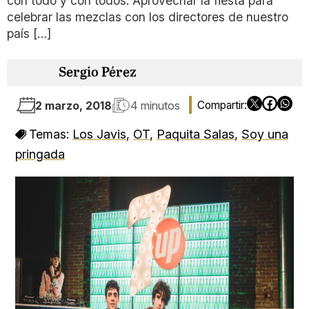
con todo y con todos. Aprovechar la fiesta para
celebrar las mezclas con los directores de nuestro
país […]
Sergio Pérez
2 marzo, 2018
4 minutos
Temas:
Los Javis
,
OT
,
Paquita Salas
,
Soy una
pringada