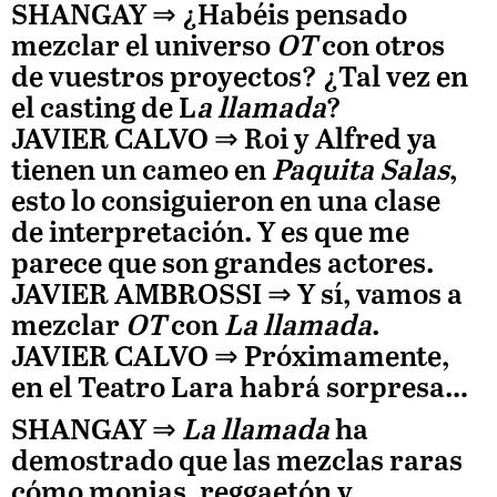
SHANGAY ⇒
¿Habéis pensado
mezclar el universo
OT
con otros
de vuestros proyectos? ¿Tal vez en
el casting de L
a llamada
?
JAVIER CALVO
⇒ Roi y Alfred ya
tienen un cameo en
Paquita Salas
,
esto lo consiguieron en una clase
de interpretación. Y es que me
parece que son grandes actores.
JAVIER AMBROSSI
⇒ Y sí, vamos a
mezclar
OT
con
La llamada
.
JAVIER CALVO
⇒ Próximamente,
en el Teatro Lara habrá sorpresa…
SHANGAY ⇒
La llamada
ha
demostrado que las mezclas raras
cómo monjas, reggaetón y