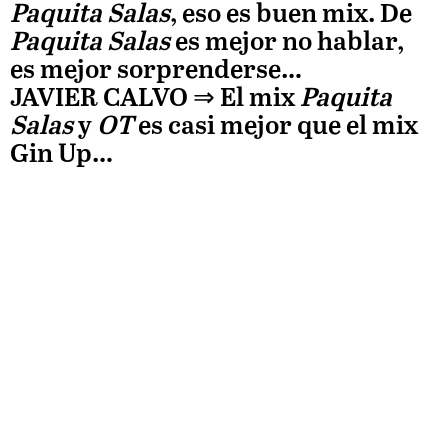
Paquita Salas
, eso es buen mix. De
15.78%
Paquita Salas
es mejor no hablar,
es mejor sorprenderse…
JAVIER CALVO
⇒ El mix
Paquita
Salas
y
OT
es casi mejor que el mix
Gin Up…