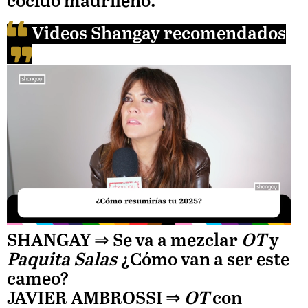
cocido madrileño.
Videos Shangay recomendados
Unmute
SHANGAY ⇒
Se va a mezclar
OT
y
Paquita Salas
¿Cómo van a ser este
Loaded
cameo?
:
JAVIER AMBROSSI
⇒
OT
con