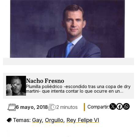
Nacho Fresno
Plumilla poliédrico -escondido tras una copa de dry
martini- que intenta contar lo que ocurre en un
mundo más absurdo que random.
6 mayo, 2018
2 minutos
Temas:
Gay
,
Orgullo
,
Rey Felipe VI