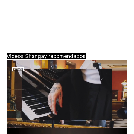
Videos Shangay recomendados
Loaded
:
Unmute
59.22%