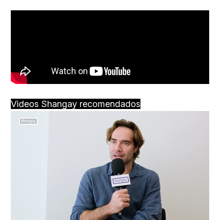
Videos Shangay recomendados
Loaded
:
Unmute