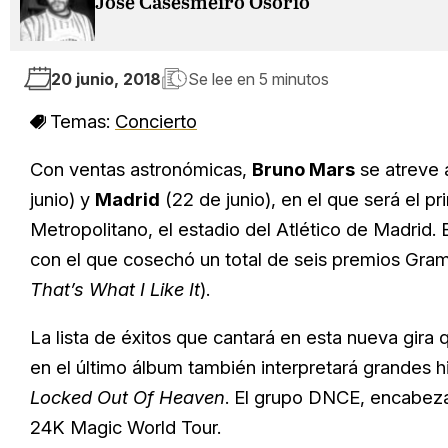
Jose Casesmeiro Osorio
20 junio, 2018
Se lee en
5 minutos
Temas:
Concierto
Con ventas astronómicas,
Bruno Mars
se atreve a
junio) y
Madrid
(22 de junio), en el que será el p
Metropolitano, el estadio del Atlético de Madrid.
con el que cosechó un total de seis premios Gram
That’s What I Like It
).
La lista de éxitos que cantará en esta nueva gira 
en el último álbum también interpretará grandes h
Locked Out Of Heaven
. El grupo DNCE, encabeza
24K Magic World Tour.