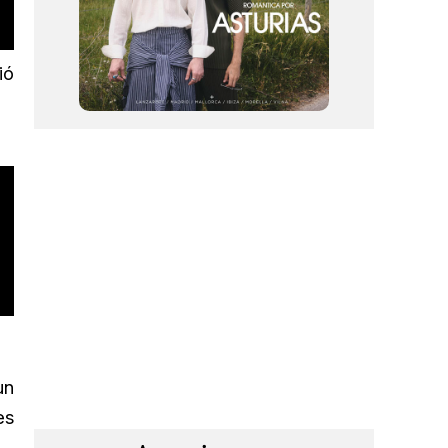
ió
un
es