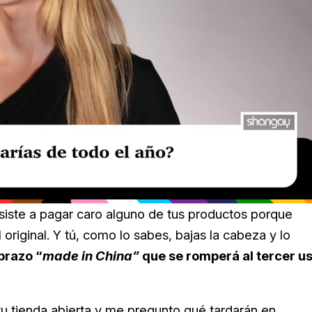
esiste a pagar caro alguno de tus productos porque
iginal. Y tú, como lo sabes, bajas la cabeza y lo
brazo “
made in China”
que se romperá al tercer u
tu tienda abierta y me pregunto qué tardarán en