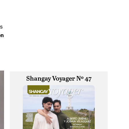
es
en
Shangay Voyager Nº 47