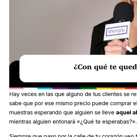
Loaded
:
Unmute
39.56%
Hay veces en las que alguno de tus clientes se r
sabe que por ese mismo precio puede comprar el or
muestras esperando que alguien se lleve
aquel a
mientras alguien entonará «¿Qué te esperabas?».
Siempre que paso por la calle de tu corazón veo 