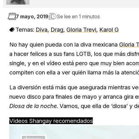
7 mayo, 2019
Se lee en
1 minutos
Temas:
Diva
,
Drag
,
Gloria Trevi
,
Karol G
No hay quien pueda con la diva mexicana
Gloria T
a hacer felices a sus fans LGTB, los que más disf
single, y en el vídeo está pero que muy bien ac
compiten con ella a ver quién llama más la atenci
La diversión está más que asegurada mientras ves
nuevo disco para finales de mayo y arranca gira e
Diosa de la noche
. Vamos, que ella de ‘diosa’ y d
Videos Shangay recomendados