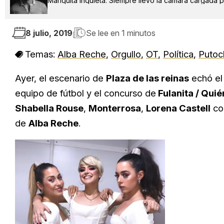
Mariquita inquieta. Siempre llevo la cámara cargada po
8 julio, 2019
Se lee en
1 minutos
Temas:
Alba Reche
,
Orgullo
,
OT
,
Política
,
Putoc
Ayer, el escenario de
Plaza de las reinas
echó el 
equipo de fútbol y el concurso de
Fulanita / Quién
Shabella Rouse
,
Monterrosa
,
Lorena Castell
co
de
Alba Reche
.