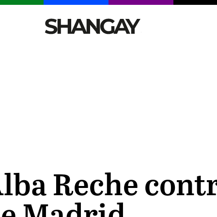
CELEBRITIES
SEXY
TENDENCIAS
VIAJE
lba Reche contr
de Madrid