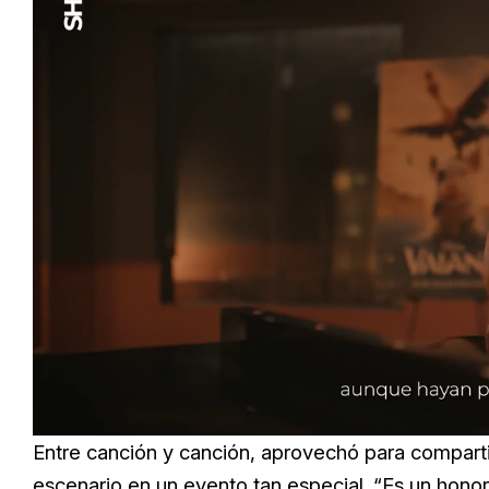
Load
Unmute
76.6
Entre canción y canción, aprovechó para compartir
escenario en un evento tan especial. “Es un hono