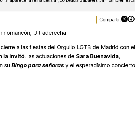
r si aparece la reina Letizia (…o Leticia Sabater). ¡Ah!, también escr
hinomaricón
,
Ultraderecha
cierre a las fiestas del Orgullo LGTB de Madrid con e
 la invitó
, las actuaciones de
Sara Buenavida
,
n su
Bingo para señoras
y el esperadísimo conciert