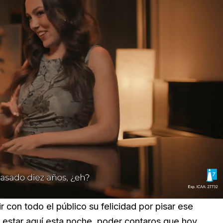
ed
:
8%
 con todo el público su felicidad por pisar ese
r estar aquí esta noche, poder contaros que hoy