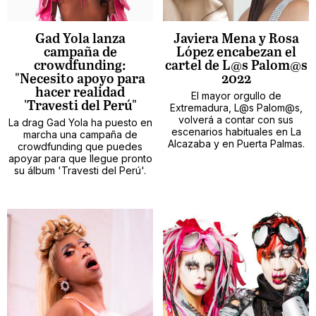
Gad Yola lanza
Javiera Mena y Rosa
campaña de
López encabezan el
crowdfunding:
cartel de L@s Palom@s
"Necesito apoyo para
2022
hacer realidad
El mayor orgullo de
'Travesti del Perú"
Extremadura, L@s Palom@s,
volverá a contar con sus
La drag Gad Yola ha puesto en
escenarios habituales en La
marcha una campaña de
Alcazaba y en Puerta Palmas.
crowdfunding que puedes
apoyar para que llegue pronto
su álbum 'Travesti del Perú'.