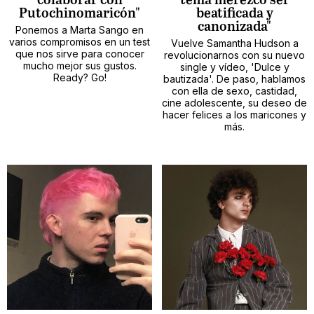
colaborar con
tema merezco ser
Putochinomaricón"
beatificada y
canonizada"
Ponemos a Marta Sango en
varios compromisos en un test
Vuelve Samantha Hudson a
que nos sirve para conocer
revolucionarnos con su nuevo
mucho mejor sus gustos.
single y vídeo, 'Dulce y
Ready? Go!
bautizada'. De paso, hablamos
con ella de sexo, castidad,
cine adolescente, su deseo de
hacer felices a los maricones y
más.