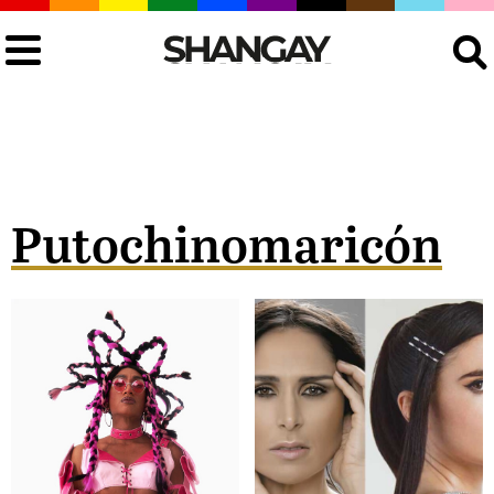
Buscar
Putochinomaricón