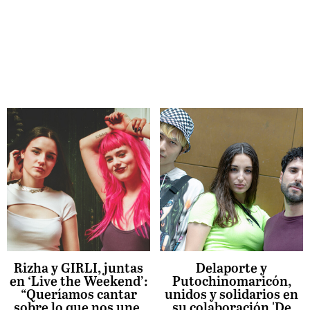
Rizha y GIRLI, juntas
Delaporte y
en ‘Live the Weekend’:
Putochinomaricón,
“Queríamos cantar
unidos y solidarios en
sobre lo que nos une,
su colaboración 'De