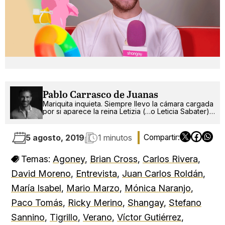
Pablo Carrasco de Juanas
Mariquita inquieta. Siempre llevo la cámara cargada
por si aparece la reina Letizia (…o Leticia Sabater).
¡Ah!, también escribo.
5 agosto, 2019
1 minutos
Temas:
Agoney
,
Brian Cross
,
Carlos Rivera
,
David Moreno
,
Entrevista
,
Juan Carlos Roldán
,
María Isabel
,
Mario Marzo
,
Mónica Naranjo
,
Paco Tomás
,
Ricky Merino
,
Shangay
,
Stefano
Sannino
,
Tigrillo
,
Verano
,
Víctor Gutiérrez
,