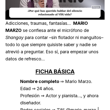
Loaded
:
Unmute
16.00%
Adicciones, traumas, fantasías…
MARIO
MARZO
se confiesa ante el micrófono de
Shangay
para contar –sin flotador ni manguitos–
todo lo que siempre quisiste saber y nadie se
atrevió a preguntar. Eso sí, para empezar unos
datos de refresco…
FICHA BÁSICA
Nombre completo
⇒ Mario Marzo.
Edad ⇒ 24 años.
Profesión ⇒ Actor y pianista…, y ahora
diseñador.
Redes sociales ⇒ TW: @mario_marzo |