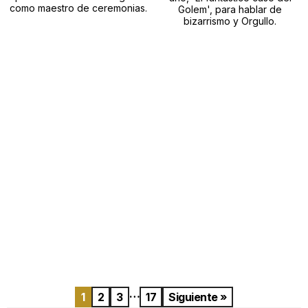
como maestro de ceremonias.
Golem', para hablar de
bizarrismo y Orgullo.
…
1
2
3
17
Siguiente »