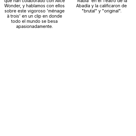
que han colaborado con Alice
'Rabia' en el Teatro de la
Wonder, y hablamos con ellos
Abadía y la calificaron de
sobre este vigoroso 'ménage
"brutal" y "original".
à trois' en un clip en donde
todo el mundo se besa
apasionadamente.