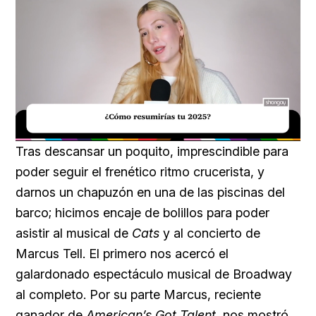
Loaded
:
Unmute
37.10%
Tras descansar un poquito, imprescindible para
poder seguir el frenético ritmo crucerista, y
darnos un chapuzón en una de las piscinas del
barco; hicimos encaje de bolillos para poder
asistir al musical de
Cats
y al concierto de
Marcus Tell. El primero nos acercó el
galardonado espectáculo musical de Broadway
al completo. Por su parte Marcus, reciente
ganador de
American’s Got Talent
, nos mostró